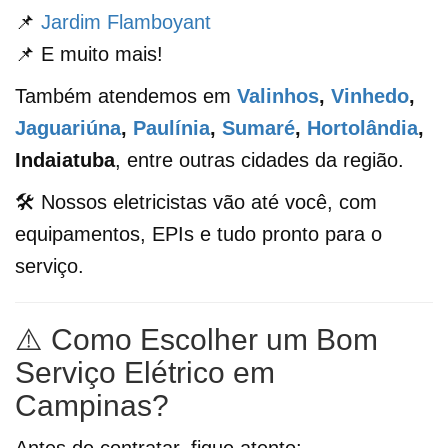
📌
Jardim Flamboyant
📌 E muito mais!
Também atendemos em
Valinhos
,
Vinhedo
,
Jaguariúna
,
Paulínia
,
Sumaré
,
Hortolândia
,
Indaiatuba
, entre outras cidades da região.
🛠️ Nossos eletricistas vão até você, com
equipamentos, EPIs e tudo pronto para o
serviço.
⚠️ Como Escolher um Bom
Serviço Elétrico em
Campinas?
Antes de contratar, fique atento: