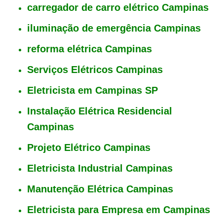
carregador de carro elétrico Campinas
iluminação de emergência Campinas
reforma elétrica Campinas
Serviços Elétricos Campinas
Fale com a nossa equipe
Tempo médio de resposta: 15 minutos
Eletricista em Campinas SP
Instalação Elétrica Residencial
Campinas
Projeto Elétrico Campinas
Eletricista Industrial Campinas
Manutenção Elétrica Campinas
Eletricista para Empresa em Campinas