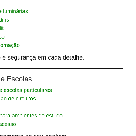
e luminárias
dins
it
so
utomação
o e segurança em cada detalhe.
 e Escolas
 e escolas particulares
ção de circuitos
 para ambientes de estudo
 acesso