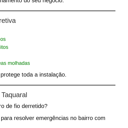
onamento do seu negócio.
etiva
dos
itos
reas molhadas
protege toda a instalação.
 Taquaral
o de fio derretido?
 para resolver emergências no bairro com