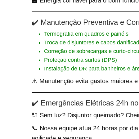
🏫 Energia confiável para o bom funci
✔️ Manutenção Preventiva e Corr
Termografia em quadros e painéis
Troca de disjuntores e cabos danifica
Correção de sobrecargas e curto-circu
Proteção contra surtos (DPS)
Instalação de DR para banheiros e á
⚠️ Manutenção evita gastos maiores e 
✔️ Emergências Elétricas 24h no
🔌 Sem luz? Disjuntor queimado? Cheir
📞 Nossa equipe atua 24 horas por dia
agilidade e segurança.