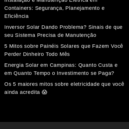
Instalação e Manutenção Elétrica em
Containers: Segurança, Planejamento e
Eficiência
Inversor Solar Dando Problema? Sinais de que
seu Sistema Precisa de Manutenção
5 Mitos sobre Painéis Solares que Fazem Você
Perder Dinheiro Todo Mês
Energia Solar em Campinas: Quanto Custa e
em Quanto Tempo o Investimento se Paga?
Fale com a nossa equipe
Tempo médio de resposta: 15 minutos
Os 5 maiores mitos sobre eletricidade que você
ainda acredita 😱