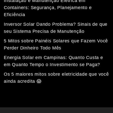
Instalação e Manutenção Elétrica em
Containers: Segurança, Planejamento e
Eficiência
Inversor Solar Dando Problema? Sinais de que
seu Sistema Precisa de Manutenção
5 Mitos sobre Painéis Solares que Fazem Você
Perder Dinheiro Todo Mês
Energia Solar em Campinas: Quanto Custa e
em Quanto Tempo o Investimento se Paga?
Fale com a nossa equipe
Tempo médio de resposta: 15 minutos
Os 5 maiores mitos sobre eletricidade que você
ainda acredita 😱