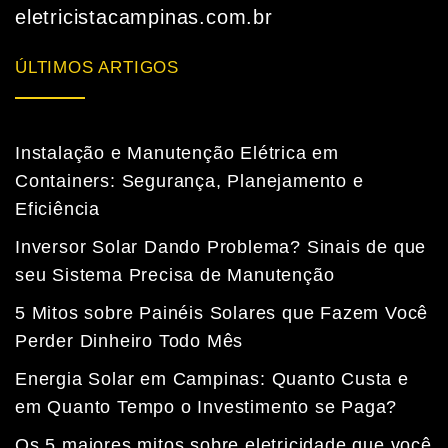
eletricistacampinas.com.br
ÚLTIMOS ARTIGOS
Instalação e Manutenção Elétrica em
Containers: Segurança, Planejamento e
Eficiência
Inversor Solar Dando Problema? Sinais de que
seu Sistema Precisa de Manutenção
5 Mitos sobre Painéis Solares que Fazem Você
Perder Dinheiro Todo Mês
Energia Solar em Campinas: Quanto Custa e
em Quanto Tempo o Investimento se Paga?
Fale com a nossa equipe
Tempo médio de resposta: 15 minutos
Os 5 maiores mitos sobre eletricidade que você