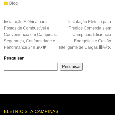
Blog
Instalação Elétrica para
Instalação Elétrica para
Postos de Combustível e
Prédios Comerciais em
Conveniência em Campinas:
Campinas: Eficiência
Segurança, Conformidade e
Energética e Gestão
Performance 24h ⛽⚡🛡️
Inteligente de Cargas 🏢💡🛠️
Pesquisar
Pesquisar
ELETRICISTA CAMPINAS