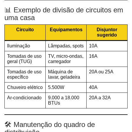
📊 Exemplo de divisão de circuitos em
uma casa
Circuito
Equipamentos
Disjuntor
sugerido
Iluminação
Lâmpadas, spots
10A
Tomadas de uso
TV, micro-ondas,
16A
geral (TUG)
carregador
Tomadas de uso
Máquina de
20A ou 25A
específico
lavar, geladeira
Chuveiro elétrico
5.500W
40A
Ar-condicionado
9.000 a 18.000
20A a 32A
BTUs
🛠️ Manutenção do quadro de