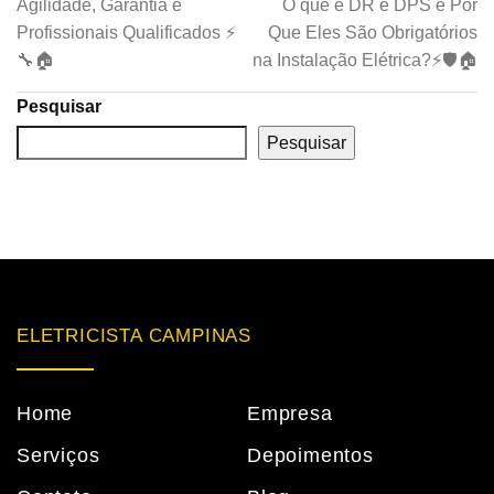
Agilidade, Garantia e
O que é DR e DPS e Por
Profissionais Qualificados ⚡
Que Eles São Obrigatórios
🔧🏠
na Instalação Elétrica?⚡🛡️🏠
Pesquisar
Pesquisar
ELETRICISTA CAMPINAS
Home
Empresa
Serviços
Depoimentos