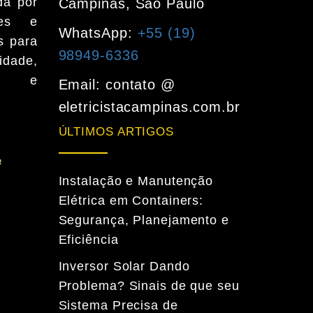
da por
Campinas, São Paulo
ntes e
WhatsApp:
+55 (19)
s para
98949-6336
dade,
a e
Email: contato @
eletricistacampinas.com.br
ÚLTIMOS ARTIGOS
Instalação e Manutenção
Elétrica em Containers:
Segurança, Planejamento e
Eficiência
Inversor Solar Dando
Problema? Sinais de que seu
Sistema Precisa de