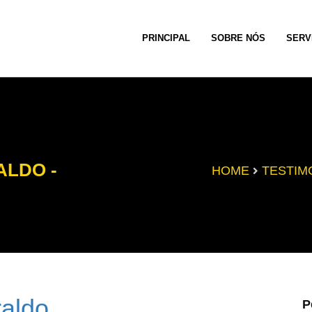
PRINCIPAL
SOBRE NÓS
SERV
ALDO -
HOME
TESTIM
raldo
P