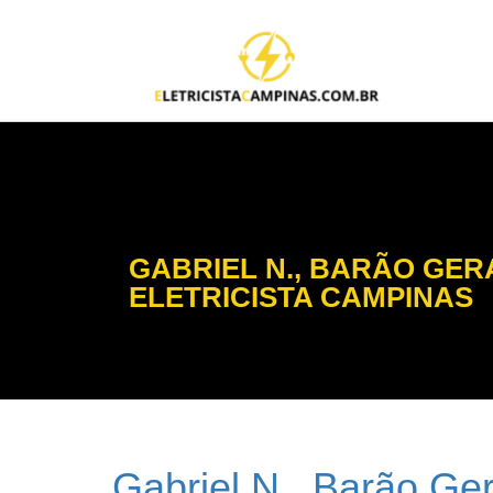
GABRIEL N., BARÃO GER
ELETRICISTA CAMPINAS
Gabriel N., Barão Ge