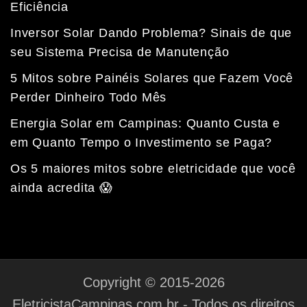
Eficiência
Inversor Solar Dando Problema? Sinais de que
seu Sistema Precisa de Manutenção
5 Mitos sobre Painéis Solares que Fazem Você
Perder Dinheiro Todo Mês
Energia Solar em Campinas: Quanto Custa e
em Quanto Tempo o Investimento se Paga?
Fale com a nossa equipe
Tempo médio de resposta: 15 minutos
Os 5 maiores mitos sobre eletricidade que você
ainda acredita 😱
Copyright © 2015-2026
EletricistaCampinas.com.br - Todos os direitos