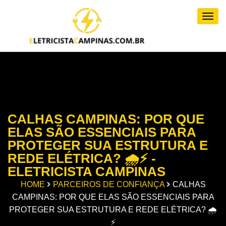
Togg
CALHAS CAMPINAS: POR QUE
ELAS SÃO ESSENCIAIS PARA
PROTEGER SUA ESTRUTURA E
REDE ELÉTRICA? 🌧️⚡ -
ELETRICISTA CAMPINAS
HOME
PARCEIROS DE CONFIANÇA
CALHAS
CAMPINAS: POR QUE ELAS SÃO ESSENCIAIS PARA
PROTEGER SUA ESTRUTURA E REDE ELÉTRICA? 🌧️
⚡