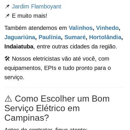
📌
Jardim Flamboyant
📌 E muito mais!
Também atendemos em
Valinhos
,
Vinhedo
,
Jaguariúna
,
Paulínia
,
Sumaré
,
Hortolândia
,
Indaiatuba
, entre outras cidades da região.
🛠️ Nossos eletricistas vão até você, com
equipamentos, EPIs e tudo pronto para o
serviço.
⚠️ Como Escolher um Bom
Serviço Elétrico em
Campinas?
Antes de contratar, fique atento: