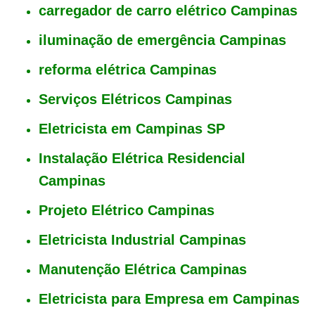
carregador de carro elétrico Campinas
iluminação de emergência Campinas
reforma elétrica Campinas
Serviços Elétricos Campinas
Fale com a nossa equipe
Tempo médio de resposta: 15 minutos
Eletricista em Campinas SP
Instalação Elétrica Residencial
Campinas
Projeto Elétrico Campinas
Eletricista Industrial Campinas
Manutenção Elétrica Campinas
Eletricista para Empresa em Campinas